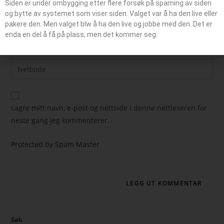
Siden er under ombygging etter flere forsøk på spaming av siden
og bytte av systemet som viser siden. Valget var å ha den live eller
pakere den. Men valget blw å ha den live og jobbe med den. Det er
enda en del å få på plass, men det kommer seg.
Lagre mitt navn, e-post og nettside i denne nettleseren for
neste gang jeg kommenterer.
Protected by Spam Master
Søk