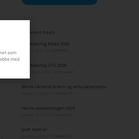
Recent Posts
Oppdatering Påske 2026
APRIL 2, 2026
/
0 COMMENTS
emet som
g jobbe med
Oppdatering 27/2 2026
FEBRUAR 27, 2026
/
0 COMMENTS
Norsk Ukrainsk brann- og ambulansestøtte
JANUAR 14, 2026
/
0 COMMENTS
Første oppdateringen 2026
JANUAR 13, 2026
/
0 COMMENTS
godt nyttt år
JANUAR 8, 2026
/
0 COMMENTS