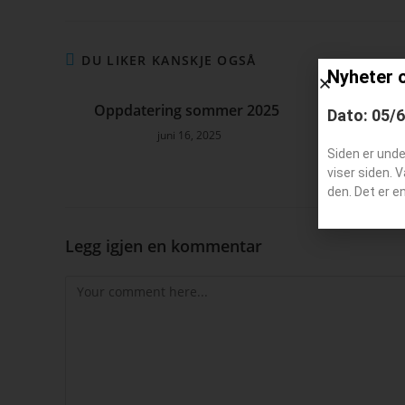
DU LIKER KANSKJE OGSÅ
Nyheter 
Oppdatering sommer 2025
Oppdat
Dato: 05/
juni 16, 2025
Siden er und
viser siden. 
den. Det er e
Legg igjen en kommentar