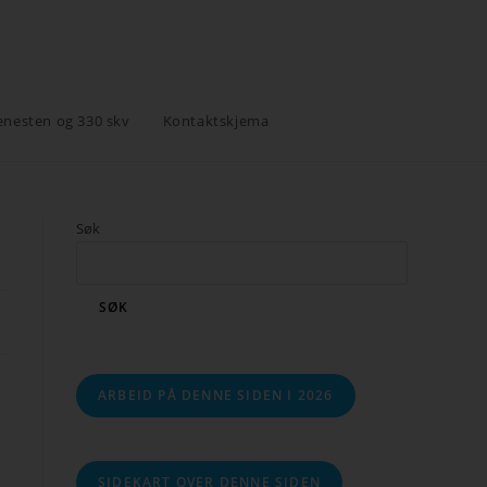
enesten og 330 skv
Kontaktskjema
Søk
SØK
ARBEID PÅ DENNE SIDEN I 2026
SIDEKART OVER DENNE SIDEN