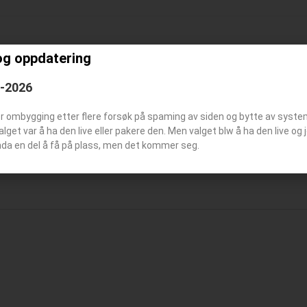
og oppdatering
ering Påske 2026
Oppdatering høsten 2025
6-2026
april 2, 2026
september 11, 2025
er ombygging etter flere forsøk på spaming av siden og bytte av syst
Valget var å ha den live eller pakere den. Men valget blw å ha den live o
nda en del å få på plass, men det kommer seg.