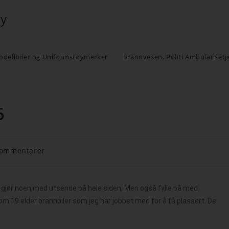
øy
odellbiler og Uniformstøymerker
Brannvesen, Politi Ambulansetj
6
Kommentarer
 å gjør noen med utsende på hele siden. Men også fylle på med
ps om 19 elder brannbiler som jeg har jobbet med for å få plassert. De