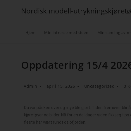
Nordisk modell-utrykningskjøret
Hjem
Min intresse med siden
Min samling av m
Oppdatering 15/4 202
Admin
april 15, 2026
Uncategorized
0 
Da var påsken over og mye ble gjort. Tiden fremover blir
kjøretøyer og bilder. Nå for en del dager siden fikk jeg ti
fleste har vært rundt oslofjorden.