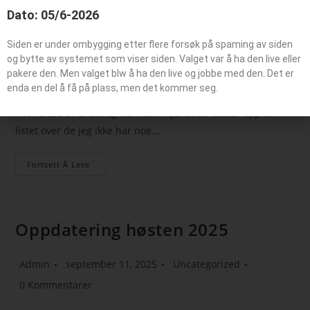
disse kjøretøyene
Dato: 05/6-2026
Admin
november 10, 2025
Uncategorized
Siden er under ombygging etter flere forsøk på spaming av siden
og bytte av systemet som viser siden. Valget var å ha den live eller
0 Kommentarer
pakere den. Men valget blw å ha den live og jobbe med den. Det er
enda en del å få på plass, men det kommer seg.
Har kommet over en del brannbiler som jeg er usikker on
hvor disse er brukt og har vært i tjeneste. setter opp en
listet over de jeg ikke har noe…
Fortsett Å Lese
Oppdatering høsten 2025
Admin
september 11, 2025
Uncategorized
0 Kommentarer