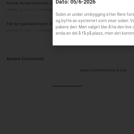
Dato: 05/6-2026
Norsk Ukrainsk brann- og ambulansestøtte
JANUAR 14, 2026
/
0 COMMENTS
Siden er under ombygging etter flere for
og bytte av systemet som viser siden. Valg
Første oppdateringen 2026
pakere den. Men valget blw å ha den live 
JANUAR 13, 2026
/
0 COMMENTS
enda en del å få på plass, men det komm
Recent Comments
Ingen kommentarer å vise.