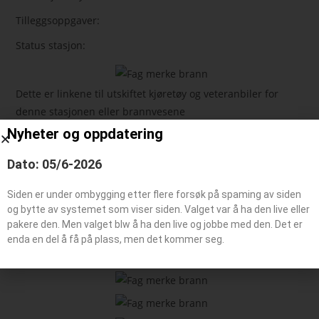
Tilleggsoppgaver:
Status stasjon:
Dette er linkene til utskiftet kjøretøy og veteranbiler for
denne stasjonen eller brannvesene
Nyheter og oppdatering
Feie-/tilsynsbil, Administrasjonsbil
Dato: 05/6-2026
Påhengsvogn
Båt typer
Siden er under ombygging etter flere forsøk på spaming av siden
og bytte av systemet som viser siden. Valget var å ha den live eller
pakere den. Men valget blw å ha den live og jobbe med den. Det er
enda en del å få på plass, men det kommer seg.
Beredskaps kjøretøy