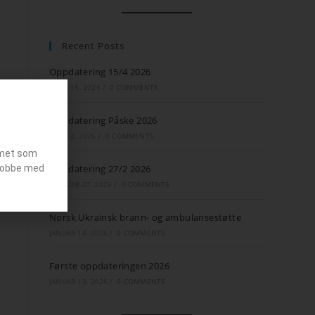
Recent Posts
Oppdatering 15/4 2026
APRIL 15, 2026
/
0 COMMENTS
Oppdatering Påske 2026
APRIL 2, 2026
/
0 COMMENTS
emet som
g jobbe med
Oppdatering 27/2 2026
FEBRUAR 27, 2026
/
0 COMMENTS
Norsk Ukrainsk brann- og ambulansestøtte
JANUAR 14, 2026
/
0 COMMENTS
Første oppdateringen 2026
JANUAR 13, 2026
/
0 COMMENTS