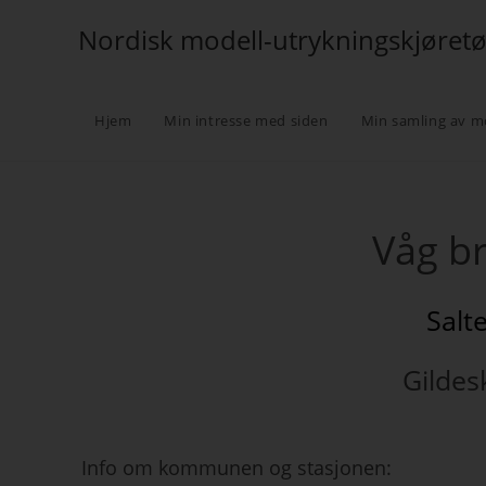
Nordisk modell-utrykningskjøret
Hjem
Min intresse med siden
Min samling av m
Våg b
Salt
Gilde
Info om kommunen og stasjonen: