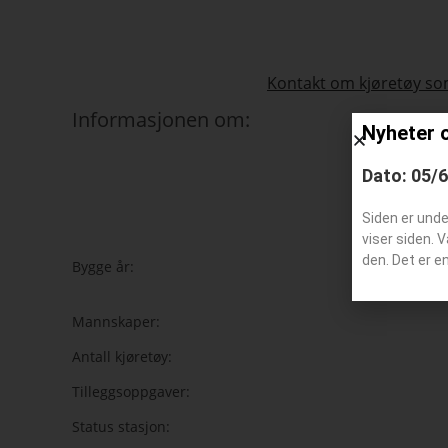
Kontakt om kjøretøy som
Informasjonen om:
Nyheter 
Dato: 05/
Siden er und
s
viser siden. 
den. Det er e
Bygge år:
Mannskaper:
Antall kjøretøy:
Tilleggsoppgaver:
Status stasjon: