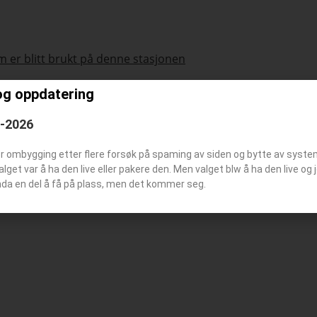
 er blitt brukt på denne stasjonen
og oppdatering
6-2026
tøymerke
er ombygging etter flere forsøk på spaming av siden og bytte av syst
tasjonsbilde
Valget var å ha den live eller pakere den. Men valget blw å ha den live o
nda en del å få på plass, men det kommer seg.