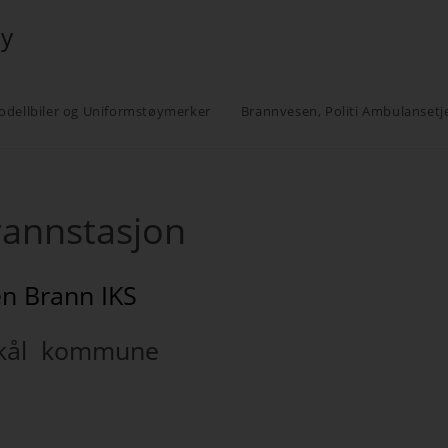
øy
odellbiler og Uniformstøymerker
Brannvesen, Politi Ambulansetj
rannstasjon
en Brann IKS
skål kommune