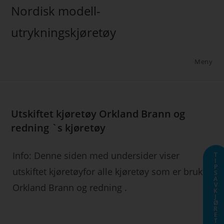
Nordisk modell-
utrykningskjøretøy
Meny
Utskiftet kjøretøy Orkland Brann og
redning `s kjøretøy
Info: Denne siden med undersider viser
T
I
P
utskiftet kjøretøyfor alle kjøretøy som er brukt i
S
A
V
Orkland Brann og redning .
K
J
Ø
R
E
T