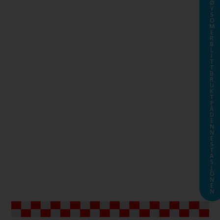
Ø
Y
S
O
M
E
R
B
L
I
T
T
B
R
U
K
T
P
Å
D
E
N
N
E
S
T
A
S
J
O
N
E
N