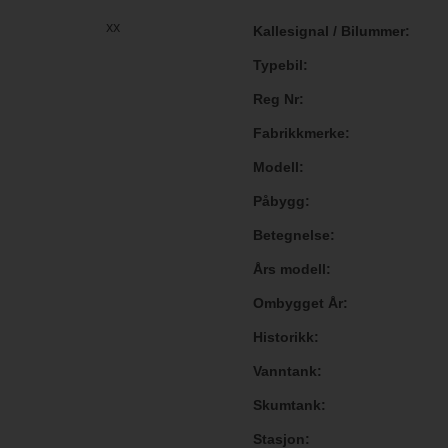
xx
Kallesignal / Bilummer
Typebil
Reg Nr
Fabrikkmerke
Modell
Påbygg
Betegnelse
Års modell
Ombygget År
Historikk
Vanntank
Skumtank
Stasjon