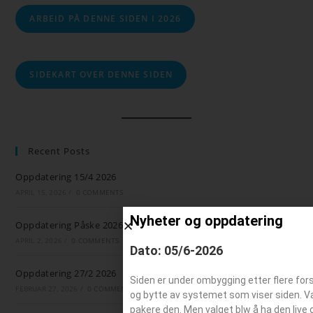
ARBEID PÅ DENNE SIDEN I 2026
SIDEKART OVER DENNE SIDEN
Recent Posts
Oppdatering 15/4 2026
APRIL 15, 2026
/
0 COMMENTS
Nyheter og oppdatering
Oppdatering Påske 2026
APRIL 2, 2026
/
0 COMMENTS
Dato: 05/6-2026
Oppdatering 27/2 2026
Siden er under ombygging etter flere for
FEBRUAR 27, 2026
/
0 COMMENTS
og bytte av systemet som viser siden. Valg
pakere den. Men valget blw å ha den live 