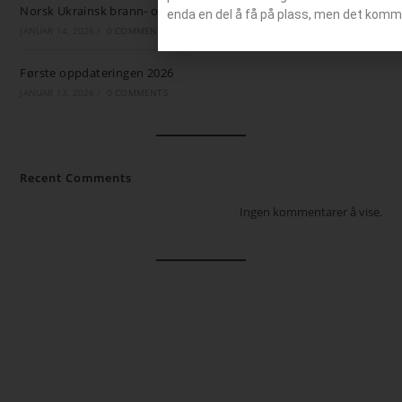
Norsk Ukrainsk brann- og ambulansestøtte
enda en del å få på plass, men det komm
JANUAR 14, 2026
/
0 COMMENTS
Første oppdateringen 2026
JANUAR 13, 2026
/
0 COMMENTS
Recent Comments
Ingen kommentarer å vise.