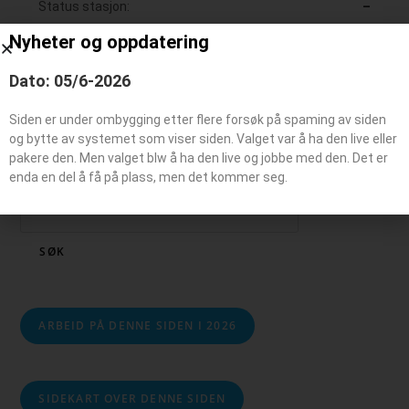
Status stasjon:
–
Nyheter og oppdatering
Dato: 05/6-2026
Siden er under ombygging etter flere forsøk på spaming av siden
og bytte av systemet som viser siden. Valget var å ha den live eller
pakere den. Men valget blw å ha den live og jobbe med den. Det er
enda en del å få på plass, men det kommer seg.
Søk
SØK
ARBEID PÅ DENNE SIDEN I 2026
SIDEKART OVER DENNE SIDEN