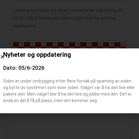
Lorem ipsum dolor sit amet, consectetur adipiscing elit.
Ut elit tellus, luctus nec ullamcorper mattis, pulvinar
dapibus leo.
Nyheter og oppdatering
Dato: 05/6-2026
Siden er under ombygging etter flere forsøk på spaming av siden
Legg igjen en kommentar
og bytte av systemet som viser siden. Valget var å ha den live eller
pakere den. Men valget blw å ha den live og jobbe med den. Det er
enda en del å få på plass, men det kommer seg.