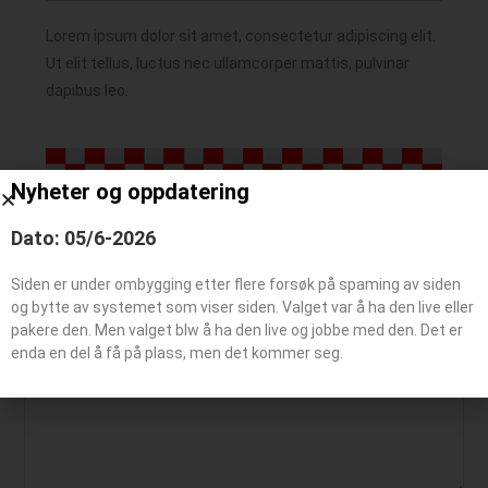
Lorem ipsum dolor sit amet, consectetur adipiscing elit.
Ut elit tellus, luctus nec ullamcorper mattis, pulvinar
dapibus leo.
Nyheter og oppdatering
Dato: 05/6-2026
Siden er under ombygging etter flere forsøk på spaming av siden
Legg igjen en kommentar
og bytte av systemet som viser siden. Valget var å ha den live eller
pakere den. Men valget blw å ha den live og jobbe med den. Det er
enda en del å få på plass, men det kommer seg.