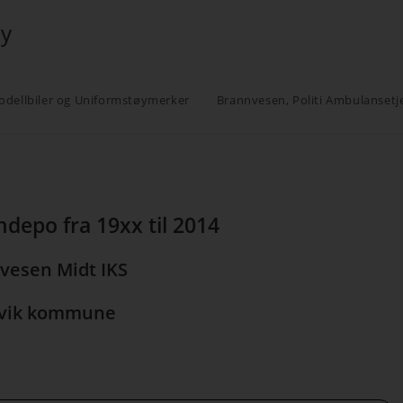
øy
odellbiler og Uniformstøymerker
Brannvesen, Politi Ambulansetj
ndepo fra 19xx til 2014
vesen Midt IKS
vik kommune