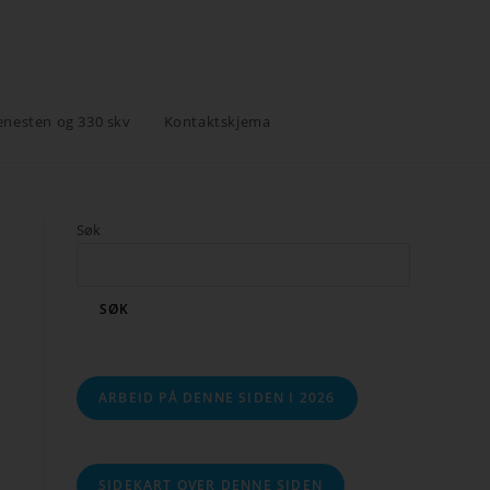
enesten og 330 skv
Kontaktskjema
Søk
SØK
ARBEID PÅ DENNE SIDEN I 2026
SIDEKART OVER DENNE SIDEN