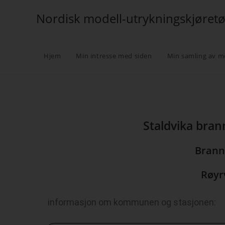
Nordisk modell-utrykningskjøret
Hjem
Min intresse med siden
Min samling av m
Staldvika bran
Brann
Røyr
informasjon om kommunen og stasjonen: