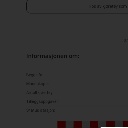
Tips av kjøretøy som
s
Informasjonen om:
Bygge år:
Mannskaper:
Antall kjøretøy:
Tilleggsoppgaver:
Status stasjon: