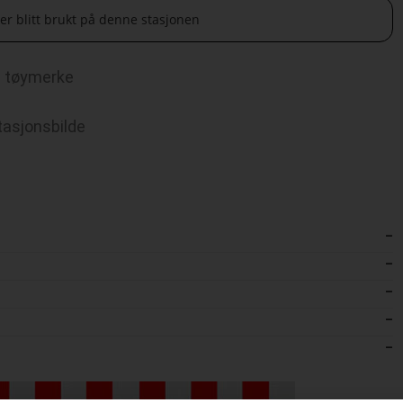
 er blitt brukt på denne stasjonen
tøymerke
tasjonsbilde
–
–
–
–
–