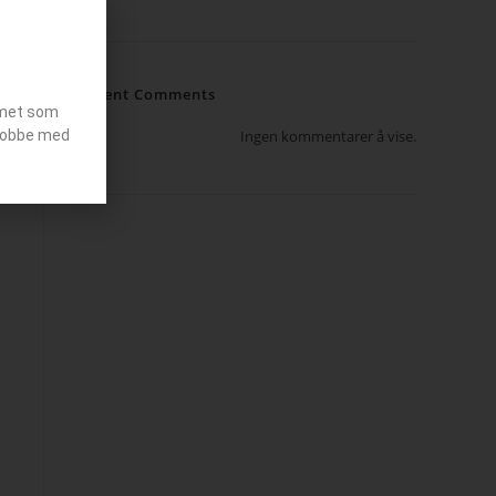
Recent Comments
emet som
g jobbe med
Ingen kommentarer å vise.