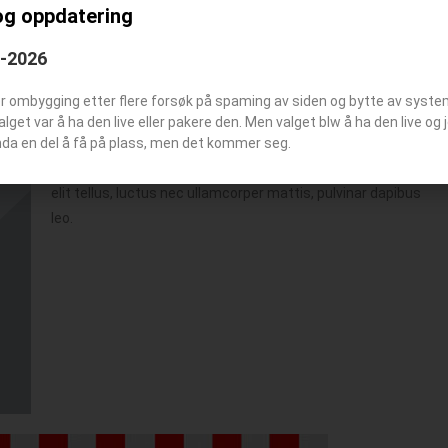
og oppdatering
6-2026
er ombygging etter flere forsøk på spaming av siden og bytte av syst
Valget var å ha den live eller pakere den. Men valget blw å ha den live o
nda en del å få på plass, men det kommer seg.
Lorem ipsum dolor sit amet, consectetur adipiscing elit. Ut
elit tellus, luctus nec ullamcorper mattis, pulvinar dapibus
leo.