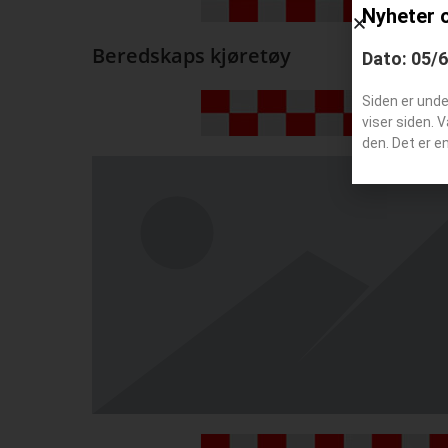
Nyheter 
Beredskaps kjøretøy
Dato: 05/
Siden er und
viser siden. 
den. Det er e