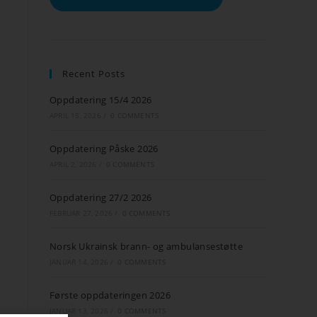
Recent Posts
Oppdatering 15/4 2026
APRIL 15, 2026
/
0 COMMENTS
Oppdatering Påske 2026
APRIL 2, 2026
/
0 COMMENTS
Oppdatering 27/2 2026
FEBRUAR 27, 2026
/
0 COMMENTS
Norsk Ukrainsk brann- og ambulansestøtte
JANUAR 14, 2026
/
0 COMMENTS
Første oppdateringen 2026
JANUAR 13, 2026
/
0 COMMENTS