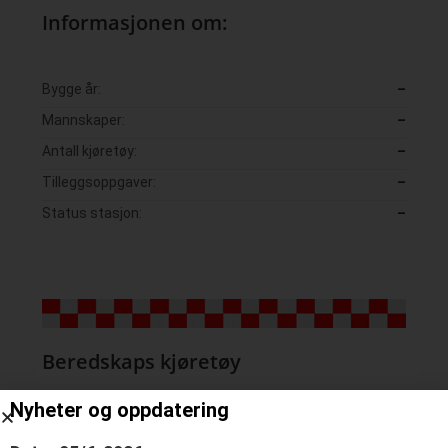
Informasjonen om:
Bygge år:
–
Mannskaper:
–
Antall kjøretøy:
–
Tilleggsoppgaver:
–
Status stasjon:
–
Beredskaps kjøretøy
Nyheter og oppdatering