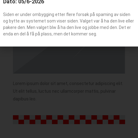
Dato: 05/6-2026
Siden er under ombygging etter flere forsøk på spaming av siden
og bytte av systemet som viser siden. Valget var å ha den live eller
pakere den. Men valget blw å ha den live og jobbe med den. Det er
enda en del å få på plass, men det kommer seg.
Lorem ipsum dolor sit amet, consectetur adipiscing elit.
Ut elit tellus, luctus nec ullamcorper mattis, pulvinar
dapibus leo.