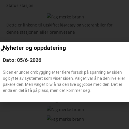
Status stasjon:
Dette er linkene til utskiftet kjøretøy og veteranbiler for
denne stasjonen eller brannvesene
Nyheter og oppdatering
Feie-/tilsynsbil, Administrasjonsbil
Påhengsvogn
Dato: 05/6-2026
Båt typer
Siden er under ombygging etter flere forsøk på spaming av siden
og bytte av systemet som viser siden. Valget var å ha den live eller
pakere den. Men valget blw å ha den live og jobbe med den. Det er
Beredskaps kjøretøy
enda en del å få på plass, men det kommer seg.