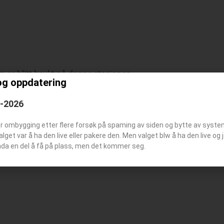
 er blitt brukt på denne stasjonen
og oppdatering
6-2026
er ombygging etter flere forsøk på spaming av siden og bytte av syst
tøymerke
Valget var å ha den live eller pakere den. Men valget blw å ha den live o
nda en del å få på plass, men det kommer seg.
tasjonsbilde