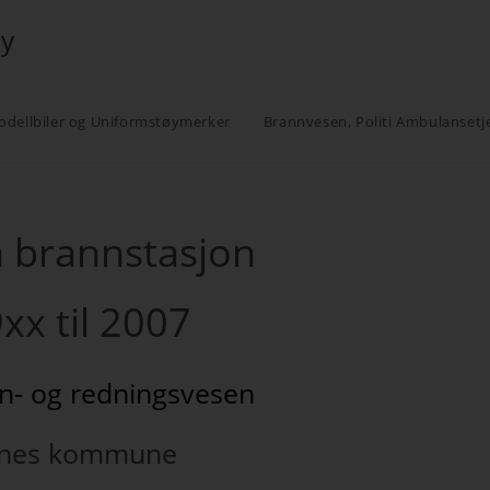
øy
odellbiler og Uniformstøymerker
Brannvesen, Politi Ambulansetj
 brannstasjon
9xx til 2007
n- og redningsvesen
nes kommune