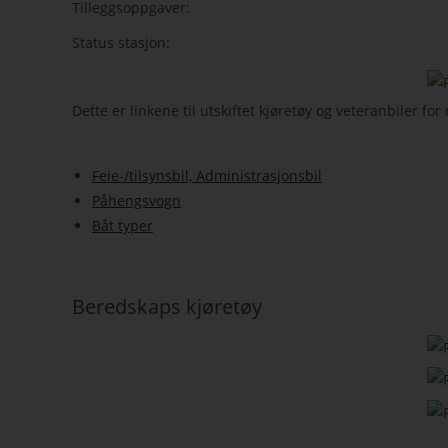
Tilleggsoppgaver:
Status stasjon:
Dette er linkene til utskiftet kjøretøy og veteranbiler f
Feie-/tilsynsbil, Administrasjonsbil
Påhengsvogn
Båt typer
Beredskaps kjøretøy