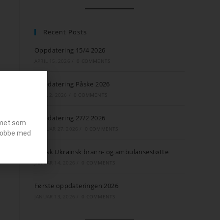
Recent Posts
Oppdatering 15/4 2026
APRIL 15, 2026
/
0 COMMENTS
Oppdatering Påske 2026
APRIL 2, 2026
/
0 COMMENTS
Oppdatering 27/2 2026
emet som
FEBRUAR 27, 2026
/
0 COMMENTS
g jobbe med
Norsk Ukrainsk brann- og ambulansestøtte
JANUAR 14, 2026
/
0 COMMENTS
Første oppdateringen 2026
JANUAR 13, 2026
/
0 COMMENTS