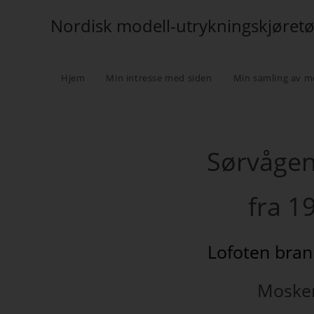
Nordisk modell-utrykningskjøret
Hjem
Min intresse med siden
Min samling av m
Sørvågen
fra 1
Lofoten bran
Moske