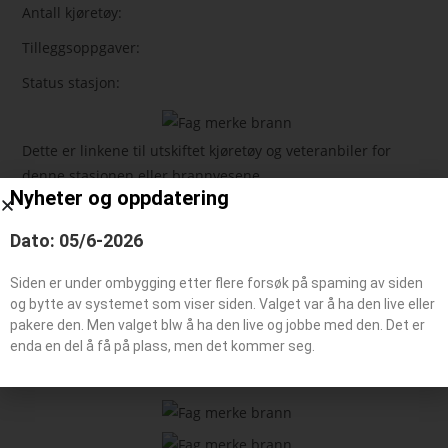
Antall kjøretøy:
Tilleggsoppgaver:
Status stasjon:
Dette er linkene til utskiftet kjøretøy og veteranbiler for
denne stasjonen eller brannvesene
Nyheter og oppdatering
Dato: 05/6-2026
Feie-/tilsynsbil, Administrasjonsbil
Påhengsvogn
Siden er under ombygging etter flere forsøk på spaming av siden
Båt typer
og bytte av systemet som viser siden. Valget var å ha den live eller
pakere den. Men valget blw å ha den live og jobbe med den. Det er
enda en del å få på plass, men det kommer seg.
Beredskaps kjøretøy