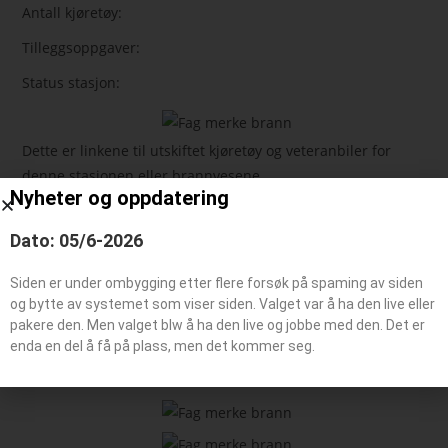
Antall kjøretøy:
Tilleggsoppgaver:
Status stasjon:
Dette er linkene til utskiftet kjøretøy og veteranbiler for
denne stasjonen eller brannvesene
Nyheter og oppdatering
Dato: 05/6-2026
Feie-/tilsynsbil, Administrasjonsbil
Påhengsvogn
Siden er under ombygging etter flere forsøk på spaming av siden
Båt typer
og bytte av systemet som viser siden. Valget var å ha den live eller
pakere den. Men valget blw å ha den live og jobbe med den. Det er
enda en del å få på plass, men det kommer seg.
Beredskaps kjøretøy