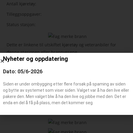
Antall kjøretøy:
Tilleggsoppgaver:
Status stasjon:
Dette er linkene til utskiftet kjøretøy og veteranbiler for
denne stasjonen eller brannvesene
Nyheter og oppdatering
Dato: 05/6-2026
Feie-/tilsynsbil, Administrasjonsbil
Påhengsvogn
Siden er under ombygging etter flere forsøk på spaming av siden
Båt typer
og bytte av systemet som viser siden. Valget var å ha den live eller
pakere den. Men valget blw å ha den live og jobbe med den. Det er
enda en del å få på plass, men det kommer seg.
Beredskaps kjøretøy