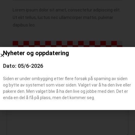
Lorem ipsum dolor sit amet, consectetur adipiscing elit.
Ut elit tellus, luctus nec ullamcorper mattis, pulvinar
dapibus leo.
Nyheter og oppdatering
Dato: 05/6-2026
Siden er under ombygging etter flere forsøk på spaming av siden
Legg igjen en kommentar
og bytte av systemet som viser siden. Valget var å ha den live eller
pakere den. Men valget blw å ha den live og jobbe med den. Det er
enda en del å få på plass, men det kommer seg.