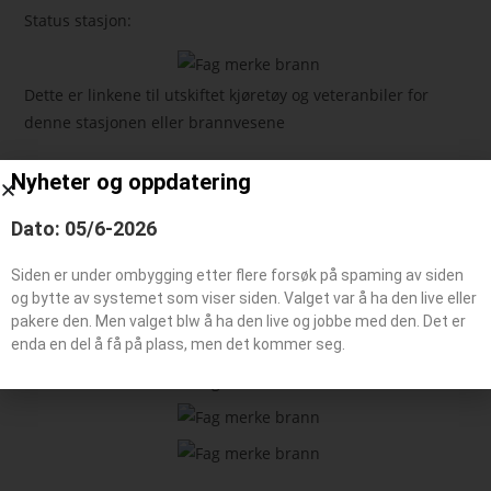
Status stasjon:
Dette er linkene til utskiftet kjøretøy og veteranbiler for
denne stasjonen eller brannvesene
Nyheter og oppdatering
Feie-/tilsynsbil, Administrasjonsbil
Påhengsvogn
Dato: 05/6-2026
Båt typer
Siden er under ombygging etter flere forsøk på spaming av siden
og bytte av systemet som viser siden. Valget var å ha den live eller
pakere den. Men valget blw å ha den live og jobbe med den. Det er
Beredskaps kjøretøy
enda en del å få på plass, men det kommer seg.