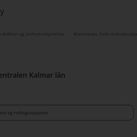
øy
odellbiler og Uniformstøymerker
Brannvesen, Politi Ambulansetj
ntralen Kalmar län
ann og redingsstasjoner