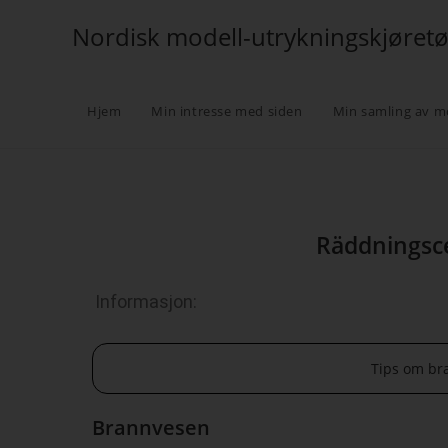
Nordisk modell-utrykningskjøret
Hjem
Min intresse med siden
Min samling av m
Räddningsce
Informasjon:
Tips om br
Brannvesen