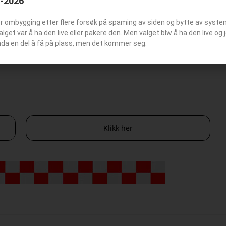
6-2026
Klikk her
er ombygging etter flere forsøk på spaming av siden og bytte av syst
Valget var å ha den live eller pakere den. Men valget blw å ha den live o
nda en del å få på plass, men det kommer seg.
Klikk her