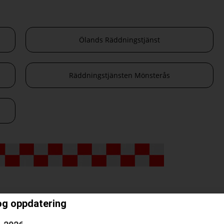
Ölands Räddningstjänst
Räddningstjänsten Mönsterås
og oppdatering