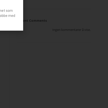
emet som
g jobbe med
Recent Comments
Ingen kommentarer å vise.