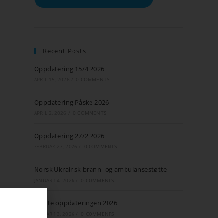
Recent Posts
Oppdatering 15/4 2026
APRIL 15, 2026
/
0 COMMENTS
Oppdatering Påske 2026
APRIL 2, 2026
/
0 COMMENTS
Oppdatering 27/2 2026
FEBRUAR 27, 2026
/
0 COMMENTS
Norsk Ukrainsk brann- og ambulansestøtte
JANUAR 14, 2026
/
0 COMMENTS
Første oppdateringen 2026
JANUAR 13, 2026
/
0 COMMENTS