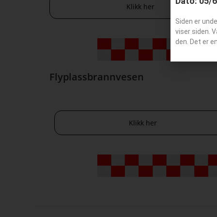
Dato: 05/
Klikk her
Siden er und
viser siden. 
den. Det er e
Flyplassbrannvesen
Klikk her