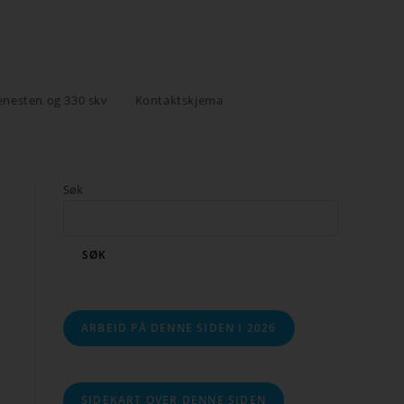
enesten og 330 skv
Kontaktskjema
Søk
SØK
ARBEID PÅ DENNE SIDEN I 2026
SIDEKART OVER DENNE SIDEN