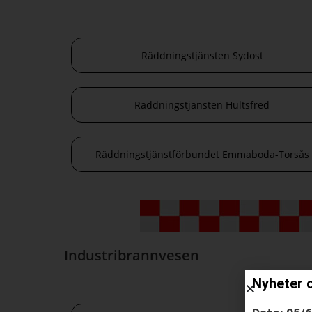
Räddningstjänsten Sydost
Räddningstjänsten Hultsfred
Räddningstjänstförbundet Emmaboda-Torsås
Industribrannvesen
Nyheter 