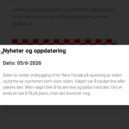
Lorem ipsum dolor sit amet, consectetur adipiscing elit.
Ut elit tellus, luctus nec ullamcorper mattis, pulvinar
dapibus leo.
Nyheter og oppdatering
Dato: 05/6-2026
Siden er under ombygging etter flere forsøk på spaming av siden
Legg igjen en kommentar
og bytte av systemet som viser siden. Valget var å ha den live eller
pakere den. Men valget blw å ha den live og jobbe med den. Det er
enda en del å få på plass, men det kommer seg.