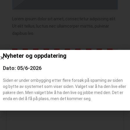
Lorem ipsum dolor sit amet, consectetur adipiscing elit.
Ut elit tellus, luctus nec ullamcorper mattis, pulvinar
dapibus leo.
Nyheter og oppdatering
Dato: 05/6-2026
Siden er under ombygging etter flere forsøk på spaming av siden
Legg igjen en kommentar
og bytte av systemet som viser siden. Valget var å ha den live eller
pakere den. Men valget blw å ha den live og jobbe med den. Det er
enda en del å få på plass, men det kommer seg.