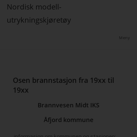
Nordisk modell-
utrykningskjøretøy
Meny
Osen brannstasjon fra 19xx til
19xx
Brannvesen Midt IKS
Åfjord kommune
informasjon om kommunen og stasjonen: