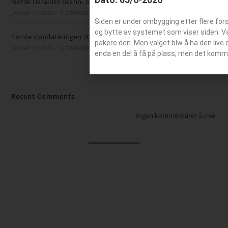
Norsk Ukrainsk brann- og ambulansestøtte
JANUAR 14, 2026
/
0 COMMENTS
Siden er under ombygging etter flere for
og bytte av systemet som viser siden. Valg
Første oppdateringen 2026
pakere den. Men valget blw å ha den live 
JANUAR 13, 2026
/
0 COMMENTS
enda en del å få på plass, men det komm
Recent Comments
Ingen kommentarer å vise.