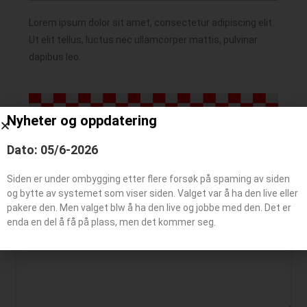
Lorem ipsum dolor sit amet, consectetur adipiscing elit.
Ut elit tellus, luctus nec ullamcorper mattis, pulvinar
dapibus leo.
Nyheter og oppdatering
Dato: 05/6-2026
Siden er under ombygging etter flere forsøk på spaming av siden
Legg igjen en kommentar
og bytte av systemet som viser siden. Valget var å ha den live eller
pakere den. Men valget blw å ha den live og jobbe med den. Det er
enda en del å få på plass, men det kommer seg.