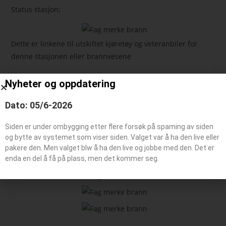
Status stasjon:
Dette er linkene til utskiftet kjøretøy og veteranbiler for
denne stasjonen eller brannvesene
Nyheter og oppdatering
Feie-/tilsynsbil, Administrasjonsbil
Påhengsvogn
Dato: 05/6-2026
Båt typer
Siden er under ombygging etter flere forsøk på spaming av siden
og bytte av systemet som viser siden. Valget var å ha den live eller
pakere den. Men valget blw å ha den live og jobbe med den. Det er
Beredskaps kjøretøy
enda en del å få på plass, men det kommer seg.