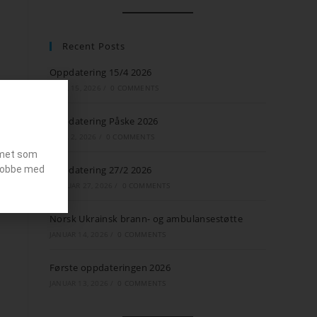
Recent Posts
Oppdatering 15/4 2026
APRIL 15, 2026
/
0 COMMENTS
Oppdatering Påske 2026
APRIL 2, 2026
/
0 COMMENTS
emet som
g jobbe med
Oppdatering 27/2 2026
FEBRUAR 27, 2026
/
0 COMMENTS
Norsk Ukrainsk brann- og ambulansestøtte
JANUAR 14, 2026
/
0 COMMENTS
Første oppdateringen 2026
JANUAR 13, 2026
/
0 COMMENTS