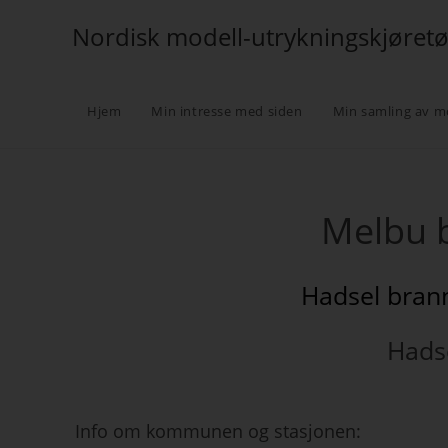
Nordisk modell-utrykningskjøret
Hjem
Min intresse med siden
Min samling av m
Melbu 
Hadsel bran
Hads
Info om kommunen og stasjonen: