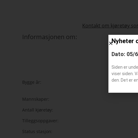
Kontakt om kjøretøy som
Informasjonen om:
Nyheter 
Dato: 05/
Siden er und
s
viser siden. 
den. Det er e
Bygge år:
Mannskaper:
Antall kjøretøy:
Tilleggsoppgaver:
Status stasjon: