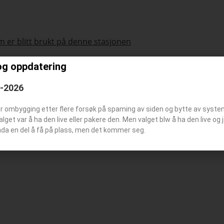
 er blitt brukt på denne stasjonen
og oppdatering
6-2026
tøymerke
er ombygging etter flere forsøk på spaming av siden og bytte av syst
tasjonsbilde
Valget var å ha den live eller pakere den. Men valget blw å ha den live o
nda en del å få på plass, men det kommer seg.