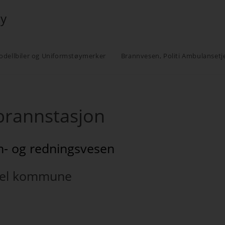
øy
odellbiler og Uniformstøymerker
Brannvesen, Politi Ambulansetj
brannstasjon
n- og redningsvesen
el kommune