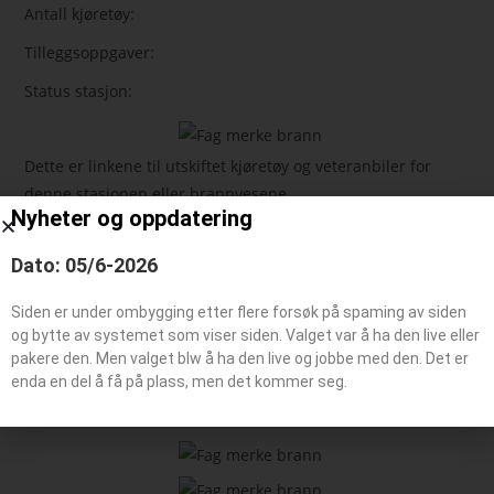
Antall kjøretøy:
Tilleggsoppgaver:
Status stasjon:
Dette er linkene til utskiftet kjøretøy og veteranbiler for
denne stasjonen eller brannvesene
Nyheter og oppdatering
Dato: 05/6-2026
Feie-/tilsynsbil, Administrasjonsbil
Påhengsvogn
Siden er under ombygging etter flere forsøk på spaming av siden
Båt typer
og bytte av systemet som viser siden. Valget var å ha den live eller
pakere den. Men valget blw å ha den live og jobbe med den. Det er
enda en del å få på plass, men det kommer seg.
Beredskaps kjøretøy