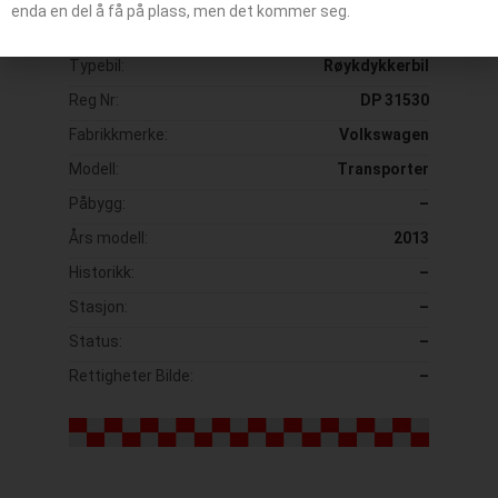
enda en del å få på plass, men det kommer seg.
Kallesignal / Bilummer:
–
Typebil:
Røykdykkerbil
Reg Nr:
DP 31530
Fabrikkmerke:
Volkswagen
Modell:
Transporter
Påbygg:
–
Års modell:
2013
Historikk:
–
Stasjon:
–
Status:
–
Rettigheter Bilde:
–