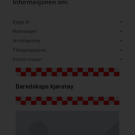
Informasjonen om:
Bygge år:
–
Mannskaper:
–
Antall kjøretøy:
–
Tilleggsoppgaver:
–
Status stasjon:
–
Beredskaps kjøretøy