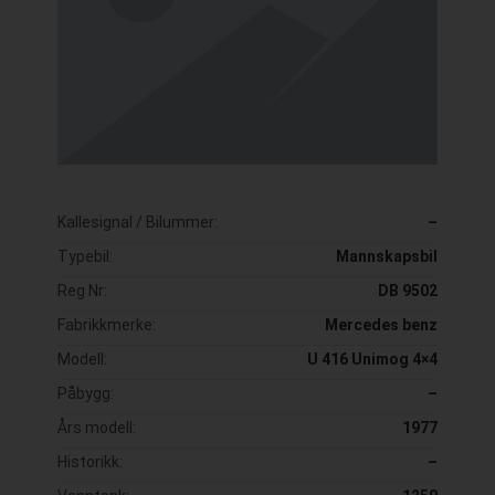
Kallesignal / Bilummer:
–
Typebil:
Mannskapsbil
Reg Nr:
DB 9502
Fabrikkmerke:
Mercedes benz
Modell:
U 416 Unimog 4×4
Påbygg:
–
Års modell:
1977
Historikk:
–