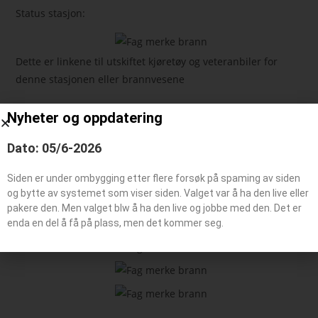
Status stasjon:
Dette er linkene til utskiftet kjøretøy og veteranbiler for
denne stasjonen eller brannvesene
Nyheter og oppdatering
Feie-/tilsynsbil, Administrasjonsbil
Påhengsvogn
Dato: 05/6-2026
Båt typer
Siden er under ombygging etter flere forsøk på spaming av siden
og bytte av systemet som viser siden. Valget var å ha den live eller
pakere den. Men valget blw å ha den live og jobbe med den. Det er
Beredskaps kjøretøy
enda en del å få på plass, men det kommer seg.