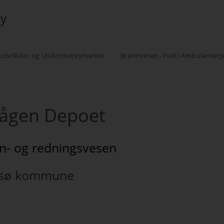
øy
odellbiler og Uniformstøymerker
Brannvesen, Politi Ambulansetj
vågen Depoet
n- og redningsvesen
sø kommune