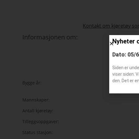
Kontakt om kjøretøy som
Informasjonen om:
Nyheter 
Dato: 05/
Siden er und
s
viser siden. 
den. Det er e
Bygge år:
Mannskaper:
Antall kjøretøy:
Tilleggsoppgaver:
Status stasjon: