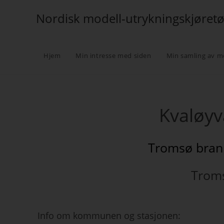
Nordisk modell-utrykningskjøret
Hjem
Min intresse med siden
Min samling av m
Kvaløy
Tromsø bran
Trom
Info om kommunen og stasjonen: