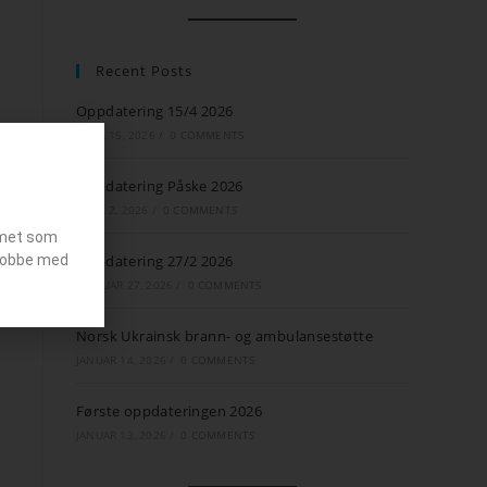
Recent Posts
Oppdatering 15/4 2026
APRIL 15, 2026
/
0 COMMENTS
Oppdatering Påske 2026
APRIL 2, 2026
/
0 COMMENTS
emet som
g jobbe med
Oppdatering 27/2 2026
FEBRUAR 27, 2026
/
0 COMMENTS
Norsk Ukrainsk brann- og ambulansestøtte
JANUAR 14, 2026
/
0 COMMENTS
Første oppdateringen 2026
JANUAR 13, 2026
/
0 COMMENTS