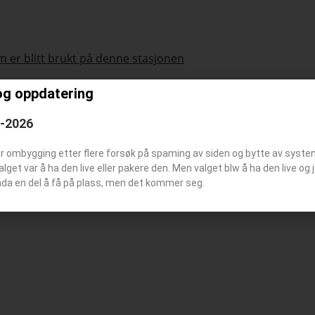
 er blitt brukt på denne stasjonen
og oppdatering
6-2026
tøymerke
er ombygging etter flere forsøk på spaming av siden og bytte av syst
tasjonsbilde
Valget var å ha den live eller pakere den. Men valget blw å ha den live o
nda en del å få på plass, men det kommer seg.