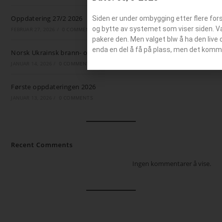
Oppdatering 27/2 2026
Siden er under ombygging etter flere for
og bytte av systemet som viser siden. Valg
FEBRUAR 27, 2026
/
0 COMMENTS
pakere den. Men valget blw å ha den live 
enda en del å få på plass, men det komm
Norsk Ukrainsk brann- og ambulansestøtte
JANUAR 14, 2026
/
0 COMMENTS
Første oppdateringen 2026
JANUAR 13, 2026
/
0 COMMENTS
Recent Comments
Ingen kommentarer å vise.