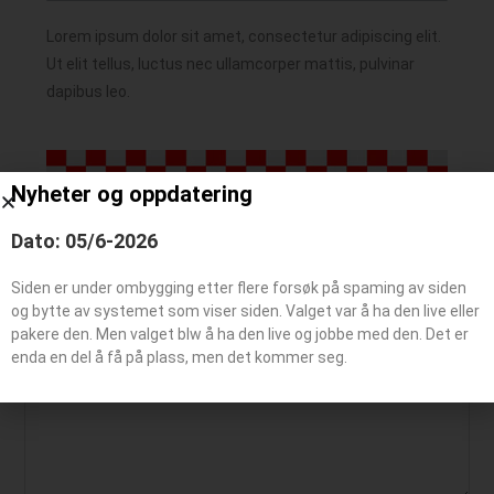
Lorem ipsum dolor sit amet, consectetur adipiscing elit.
Ut elit tellus, luctus nec ullamcorper mattis, pulvinar
dapibus leo.
Nyheter og oppdatering
Dato: 05/6-2026
Siden er under ombygging etter flere forsøk på spaming av siden
Legg igjen en kommentar
og bytte av systemet som viser siden. Valget var å ha den live eller
pakere den. Men valget blw å ha den live og jobbe med den. Det er
enda en del å få på plass, men det kommer seg.