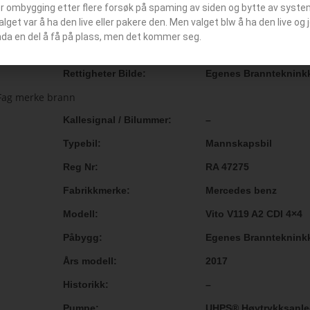
Skumtank
300
er ombygging etter flere forsøk på spaming av siden og bytte av syst
Valget var å ha den live eller pakere den. Men valget blw å ha den live o
Stasjon
Lindås brannstasjon
nda en del å få på plass, men det kommer seg.
Status
–
Rettigheter Bilde
Egenes Brannteknink
Kallesignal / Bilummer
–
Typebil
Mannskapsbil
Reg Nr
RA 47275
Fabrikkmerke
Mercedes benz
Modell
Vito V119 A2 CDI 4×4
Påbygg
Egenes Brannteknink
Års modell
2017
Historikk
–
Pumpe
UHPS® Høytrykksanleg