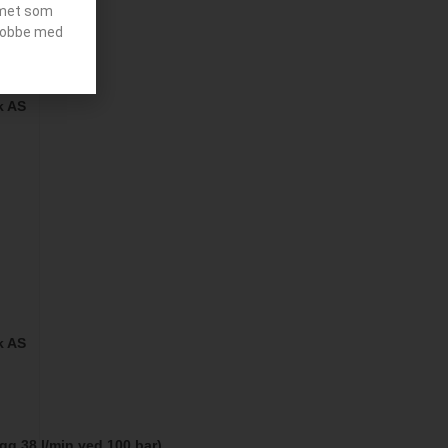
emet som
g jobbe med
k AS
k AS
g 38 l/min ved 100 bar)