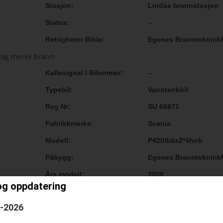
Stasjon
Lindås brannstasjon
Status
–
Rettigheter Bilde
Egenes Brannteknink
Kallesignal / Bilummer
–
Typebil
Vanntankbil
Reg Nr
SU 66671
Fabrikkmerke
Scania
Modell
P420lb6x2*4hnb
Påbygg
Egenes Brannteknink
Års modell
2008
og oppdatering
Historikk
–
6-2026
Vanntank
10500