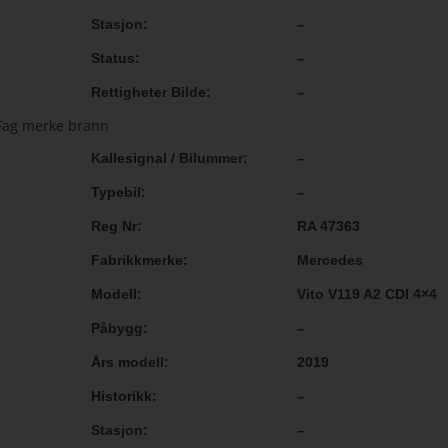
Stasjon
–
Status
–
Rettigheter Bilde
–
Kallesignal / Bilummer
–
Typebil
–
Reg Nr
RA 47363
Fabrikkmerke
Mercedes
Modell
Vito V119 A2 CDI 4×4
Påbygg
–
Års modell
2019
Historikk
–
Stasjon
–