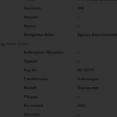
Vanntank
200
Stasjon
–
Status
–
Rettigheter Bilde
Egenes Brannteknink
Kallesignal / Bilummer
–
Typebil
–
Reg Nr
BU 23777
Fabrikkmerke
Volkswagen
Modell
Transporter
Påbygg
–
Års modell
2021
Historikk
–