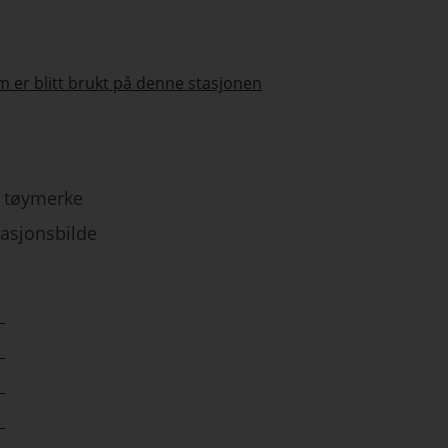
 er blitt brukt på denne stasjonen
tøymerke
tasjonsbilde
–
–
–
–