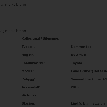
Kallesignal / Bilummer
–
Typebil
Kommandobil
Reg Nr
SV 27475
Fabrikkmerke
Toyota
Modell
Land Cruiser(150 Seri
Påbygg
Simarud Electronic A
Års modell
2013
Historikk
–
Stasjon
Lindås brannstasjon