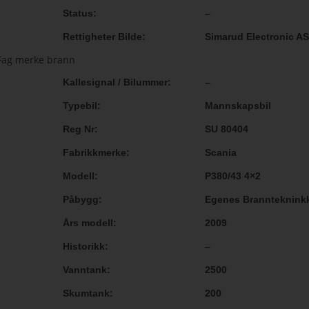
Status
–
Rettigheter Bilde
Simarud Electronic A
Kallesignal / Bilummer
–
Typebil
Mannskapsbil
Reg Nr
SU 80404
Fabrikkmerke
Scania
Modell
P380/43 4×2
Påbygg
Egenes Brannteknink
Års modell
2009
Historikk
–
Vanntank
2500
Skumtank
200