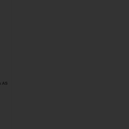
S
k AS