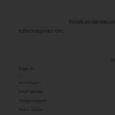
Kontakt om kjøretøy som
Informasjonen om:
s
Bygge år:
–
Mannskaper:
Antall kjøretøy:
Tilleggsoppgaver:
Status stasjon: