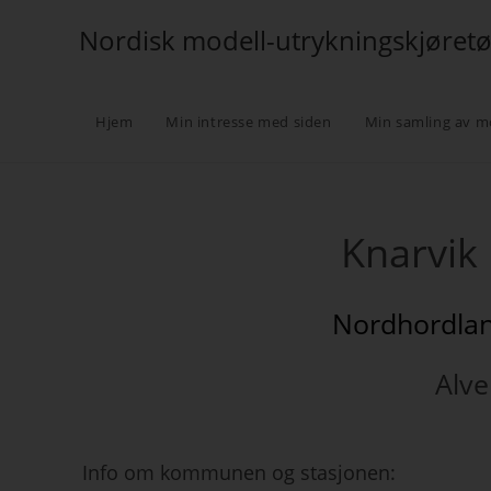
Nordisk modell-utrykningskjøret
Hjem
Min intresse med siden
Min samling av m
Knarvik
Nordhordlan
Alv
Info om kommunen og stasjonen: