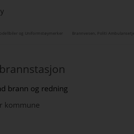
øy
odellbiler og Uniformstøymerker
Brannvesen, Politi Ambulansetj
 brannstasjon
d brann og redning
er kommune