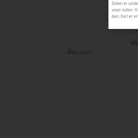
Siden er und
viser siden. 
den. Det er e