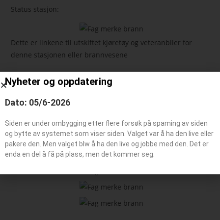
Status stasjon:
Dette er linkene til utskiftet kjøretøy og veteranbiler for
denne stasjonen eller brannvesene
Nyheter og oppdatering
Feie-/tilsynsbil, Administrasjonsbil
Påhengsvogn
Dato: 05/6-2026
Båt typer
Siden er under ombygging etter flere forsøk på spaming av siden
og bytte av systemet som viser siden. Valget var å ha den live eller
pakere den. Men valget blw å ha den live og jobbe med den. Det er
Beredskaps kjøretøy
enda en del å få på plass, men det kommer seg.