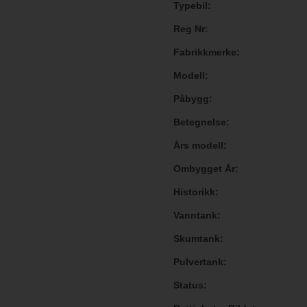
Typebil
Reg Nr
Fabrikkmerke
Modell
Påbygg
Betegnelse
Års modell
Ombygget År
Historikk
Vanntank
Skumtank
Pulvertank
Status