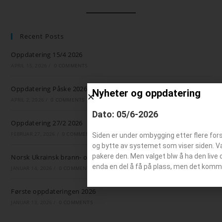
Recent Posts
Oppdatering 15/4 2026
APRIL 15, 2026
/
0 COMMENTS
Oppdatering Påske 2026
Nyheter og oppdatering
APRIL 2, 2026
/
0 COMMENTS
Dato: 05/6-2026
Oppdatering 27/2 2026
FEBRUAR 27, 2026
/
0 COMMENTS
Siden er under ombygging etter flere for
og bytte av systemet som viser siden. Valg
pakere den. Men valget blw å ha den live 
Norsk Ukrainsk brann- og ambulansestøtte
enda en del å få på plass, men det komm
JANUAR 14, 2026
/
0 COMMENTS
Første oppdateringen 2026
JANUAR 13, 2026
/
0 COMMENTS