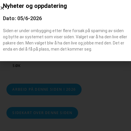
Veteranbil
Nyheter og oppdatering
Dato: 05/6-2026
Siden er under ombygging etter flere forsøk på spaming av siden
og bytte av systemet som viser siden. Valget var å ha den live eller
pakere den. Men valget blw å ha den live og jobbe med den. Det er
Søk
enda en del å få på plass, men det kommer seg.
SØK
ARBEID PÅ DENNE SIDEN I 2026
SIDEKART OVER DENNE SIDEN