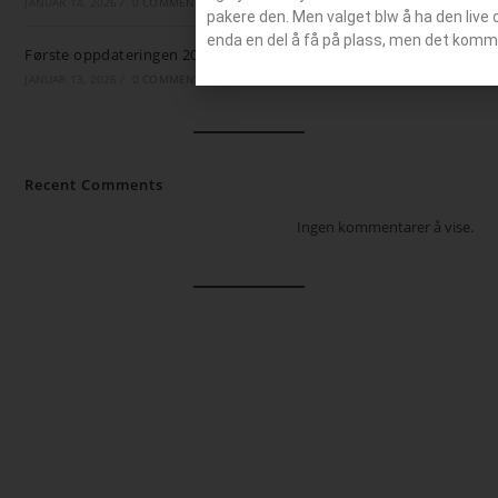
JANUAR 14, 2026
/
0 COMMENTS
pakere den. Men valget blw å ha den live 
enda en del å få på plass, men det komm
Første oppdateringen 2026
JANUAR 13, 2026
/
0 COMMENTS
Recent Comments
Ingen kommentarer å vise.