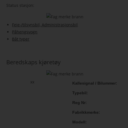
Status stasjon:
Feie-/tilsynsbil, Administrasjonsbil
Påhengsvogn
Båt typer
Beredskaps kjøretøy
xx
Kallesignal / Bilummer
Typebil
Reg Nr
Fabrikkmerke
Modell