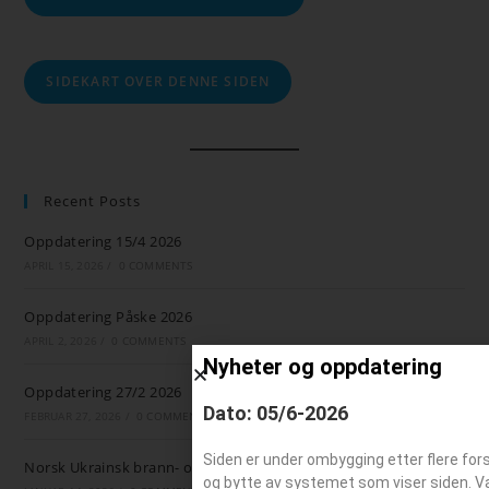
SIDEKART OVER DENNE SIDEN
Recent Posts
Oppdatering 15/4 2026
APRIL 15, 2026
/
0 COMMENTS
Oppdatering Påske 2026
APRIL 2, 2026
/
0 COMMENTS
Nyheter og oppdatering
Oppdatering 27/2 2026
Dato: 05/6-2026
FEBRUAR 27, 2026
/
0 COMMENTS
Siden er under ombygging etter flere for
Norsk Ukrainsk brann- og ambulansestøtte
og bytte av systemet som viser siden. Valg