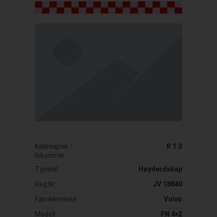
Kallesignal /
R 1.3
Bilummer:
Typebil:
Høyderdskap
Reg Nr:
JV 18840
Fabrikkmerke:
Volvo
Modell:
FN 4×2