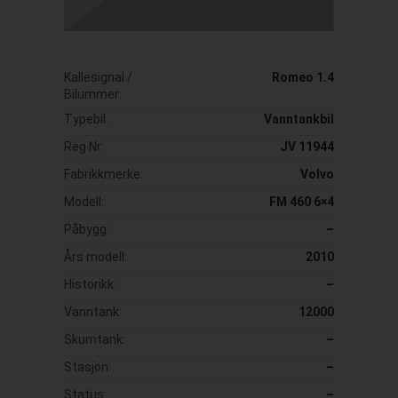
Kallesignal /
Romeo 1.4
Bilummer:
Typebil:
Vanntankbil
Reg Nr:
JV 11944
Fabrikkmerke:
Volvo
Modell:
FM 460 6×4
Påbygg:
–
Års modell:
2010
Historikk:
–
Vanntank:
12000
Skumtank:
–
Stasjon:
–
Status:
–