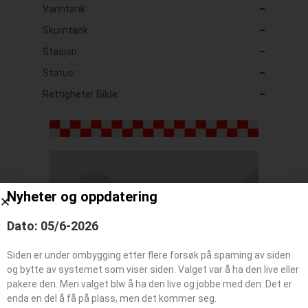
Vanntank:
–
Skumtank:
–
Stasjon:
–
Status:
–
Rettigheter Bilde:
–
Nyheter og oppdatering
Dato: 05/6-2026
Siden er under ombygging etter flere forsøk på spaming av siden
og bytte av systemet som viser siden. Valget var å ha den live eller
pakere den. Men valget blw å ha den live og jobbe med den. Det er
enda en del å få på plass, men det kommer seg.