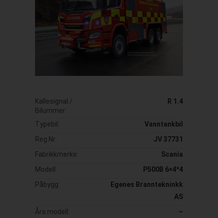
Kallesignal /
R 1.4
Bilummer:
Typebil:
Vanntankbil
Reg Nr:
JV 37731
Fabrikkmerke:
Scania
Modell:
P500B 6×4*4
Påbygg:
Egenes Branntekninkk
AS
Års modell:
–