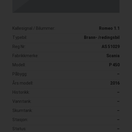
Kallesignal / Bilummer:
Romeo 1.1
Typebil:
Brann- /redingsbil
Reg Nr:
AS 51029
Fabrikkmerke:
Scania
Modell:
P 450
Påbygg:
–
Års modell:
2016
Historikk:
–
Vanntank:
–
Skumtank:
–
Stasjon:
–
Status:
–