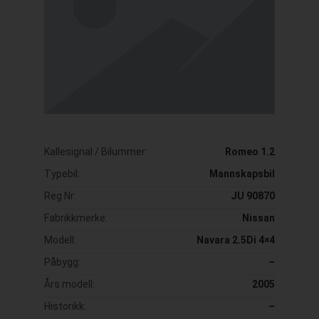
Kallesignal / Bilummer:
Romeo 1.2
Typebil:
Mannskapsbil
Reg Nr:
JU 90870
Fabrikkmerke:
Nissan
Modell:
Navara 2.5Di 4×4
Påbygg:
–
Års modell:
2005
Historikk:
–