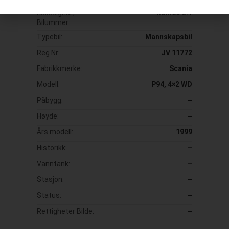
Kallesignal /
Romeo 2.1
Bilummer:
Typebil:
Mannskapsbil
Reg Nr:
JV 11772
Fabrikkmerke:
Scania
Modell:
P94, 4×2 WD
Påbygg:
–
Høyde:
–
Års modell:
1999
Historikk:
–
Vanntank:
–
Stasjon:
–
Status:
–
Rettigheter Bilde:
–