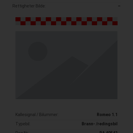
Rettigheter Bilde:
–
Kallesignal / Bilummer:
Romeo 1.1
Typebil:
Brann- /redingsbil
Reg Nr:
RA 40542