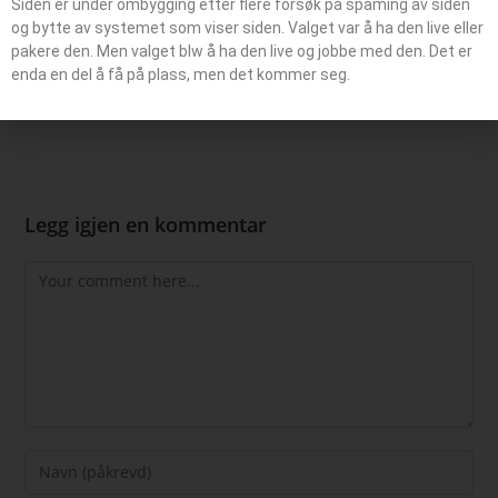
Status:
–
Siden er under ombygging etter flere forsøk på spaming av siden
og bytte av systemet som viser siden. Valget var å ha den live eller
Rettigheter Bilde:
–
pakere den. Men valget blw å ha den live og jobbe med den. Det er
enda en del å få på plass, men det kommer seg.
Legg igjen en kommentar