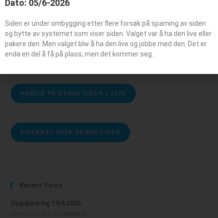
Dato: 05/6-2026
Søk
Siden er under ombygging etter flere forsøk på spaming av siden
og bytte av systemet som viser siden. Valget var å ha den live eller
pakere den. Men valget blw å ha den live og jobbe med den. Det er
SØK
enda en del å få på plass, men det kommer seg.
ARBEID PÅ DENNE SIDEN I 2026
SIDEKART OVER DENNE SIDEN
Recent Posts
Oppdatering 15/4 2026
APRIL 15, 2026
/
0 COMMENTS