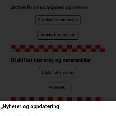
Aktive Brannstasjoner og steder
Silvalen brannstasjon
Brasøy branndepot
Utskiftet kjøretøy og veteranbiler
Utskiftet kjøretøy
Veteranbil
Nyheter og oppdatering