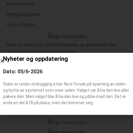
Antall kjøretøy:
Tilleggsoppgaver:
Status stasjon:
Dette er linkene til utskiftet kjøretøy og veteranbiler for
denne stasjonen eller brannvesene
Nyheter og oppdatering
Dato: 05/6-2026
Feie-/tilsynsbil, Administrasjonsbil
Påhengsvogn
Siden er under ombygging etter flere forsøk på spaming av siden
Båt typer
og bytte av systemet som viser siden. Valget var å ha den live eller
pakere den. Men valget blw å ha den live og jobbe med den. Det er
enda en del å få på plass, men det kommer seg.
Beredskaps kjøretøy