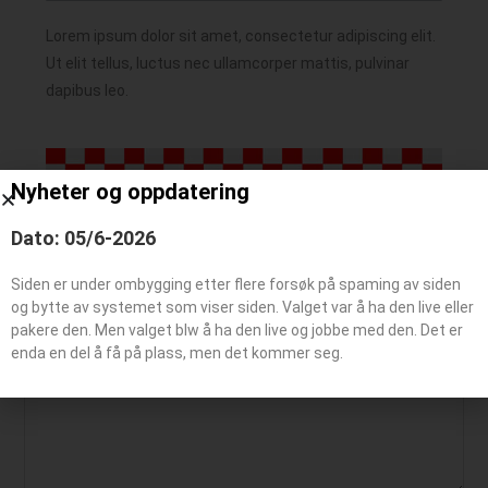
Lorem ipsum dolor sit amet, consectetur adipiscing elit.
Ut elit tellus, luctus nec ullamcorper mattis, pulvinar
dapibus leo.
Nyheter og oppdatering
Dato: 05/6-2026
Siden er under ombygging etter flere forsøk på spaming av siden
Legg igjen en kommentar
og bytte av systemet som viser siden. Valget var å ha den live eller
pakere den. Men valget blw å ha den live og jobbe med den. Det er
enda en del å få på plass, men det kommer seg.