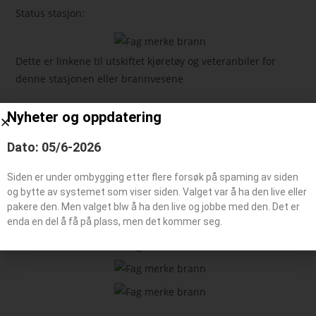
Status stasjon:
Dette er linkene til utskiftet kjøretøy og veteranbiler for
denne stasjonen eller brannvesene
Nyheter og oppdatering
Feie-/tilsynsbil, Administrasjonsbil
Påhengsvogn
Dato: 05/6-2026
Båt typer
Siden er under ombygging etter flere forsøk på spaming av siden
og bytte av systemet som viser siden. Valget var å ha den live eller
pakere den. Men valget blw å ha den live og jobbe med den. Det er
Beredskaps kjøretøy
enda en del å få på plass, men det kommer seg.