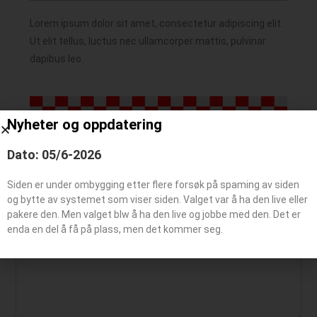
Lorem ipsum dolor sit amet, consectetur adipiscing elit.
Ut elit tellus, luctus nec ullamcorper mattis, pulvinar
dapibus leo.
Nyheter og oppdatering
Dato: 05/6-2026
Siden er under ombygging etter flere forsøk på spaming av siden
Legg igjen en kommentar
og bytte av systemet som viser siden. Valget var å ha den live eller
pakere den. Men valget blw å ha den live og jobbe med den. Det er
enda en del å få på plass, men det kommer seg.