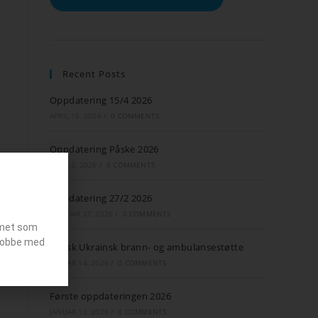
Recent Posts
Oppdatering 15/4 2026
APRIL 15, 2026
/
0 COMMENTS
Oppdatering Påske 2026
APRIL 2, 2026
/
0 COMMENTS
Oppdatering 27/2 2026
FEBRUAR 27, 2026
/
0 COMMENTS
emet som
g jobbe med
Norsk Ukrainsk brann- og ambulansestøtte
JANUAR 14, 2026
/
0 COMMENTS
Første oppdateringen 2026
JANUAR 13, 2026
/
0 COMMENTS