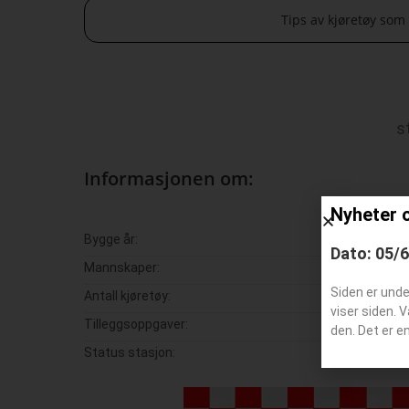
Tips av kjøretøy som
s
Informasjonen om:
Nyheter 
Bygge år:
Dato: 05/
Mannskaper:
Siden er und
Antall kjøretøy:
viser siden. 
Tilleggsoppgaver:
den. Det er e
Status stasjon: