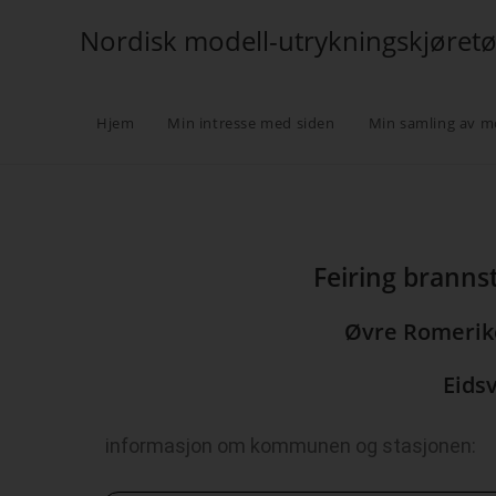
Nordisk modell-utrykningskjøret
Hjem
Min intresse med siden
Min samling av m
Feiring brannst
Øvre Romerike
Eids
informasjon om kommunen og stasjonen: