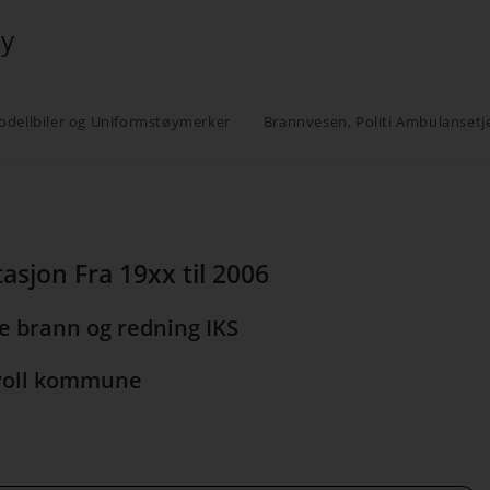
øy
odellbiler og Uniformstøymerker
Brannvesen, Politi Ambulansetj
asjon Fra 19xx til 2006
 brann og redning IKS
voll kommune