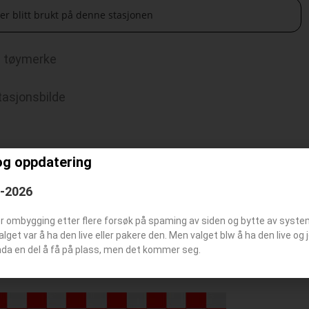
 er blitt brukt på denne stasjonen
tøymerke
tasjonsbilde
og oppdatering
–
6-2026
–
er ombygging etter flere forsøk på spaming av siden og bytte av syst
–
Valget var å ha den live eller pakere den. Men valget blw å ha den live o
–
nda en del å få på plass, men det kommer seg.
–