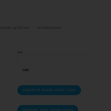
enesten og 330 skv
Kontaktskjema
Søk
SØK
ARBEID PÅ DENNE SIDEN I 2026
SIDEKART OVER DENNE SIDEN