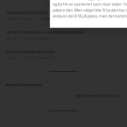
og bytte av systemet som viser siden. Valg
pakere den. Men valget blw å ha den live 
Oppdatering 27/2 2026
enda en del å få på plass, men det komm
FEBRUAR 27, 2026
/
0 COMMENTS
Norsk Ukrainsk brann- og ambulansestøtte
JANUAR 14, 2026
/
0 COMMENTS
Første oppdateringen 2026
JANUAR 13, 2026
/
0 COMMENTS
Recent Comments
Ingen kommentarer å vise.