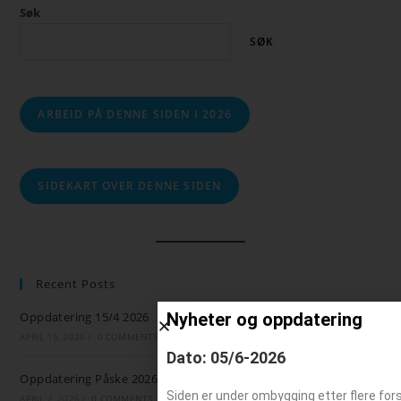
Søk
SØK
ARBEID PÅ DENNE SIDEN I 2026
SIDEKART OVER DENNE SIDEN
Recent Posts
Oppdatering 15/4 2026
Nyheter og oppdatering
APRIL 15, 2026
/
0 COMMENTS
Dato: 05/6-2026
Oppdatering Påske 2026
Siden er under ombygging etter flere for
APRIL 2, 2026
/
0 COMMENTS