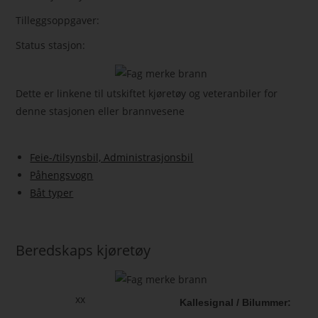
Tilleggsoppgaver:
Status stasjon:
Dette er linkene til utskiftet kjøretøy og veteranbiler for
denne stasjonen eller brannvesene
Feie-/tilsynsbil, Administrasjonsbil
Påhengsvogn
Båt typer
Beredskaps kjøretøy
xx
Kallesignal / Bilummer