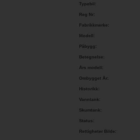
Typebil
Reg Nr
Fabrikkmerke
Modell
Påbygg
Betegnelse
Års modell
Ombygget År
Historikk
Vanntank
Skumtank
Status
Rettigheter Bilde