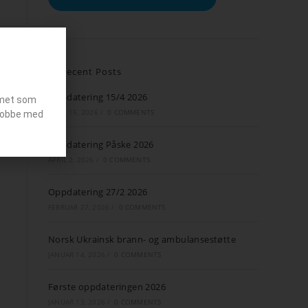
Recent Posts
Oppdatering 15/4 2026
emet som
APRIL 15, 2026
/
0 COMMENTS
g jobbe med
Oppdatering Påske 2026
APRIL 2, 2026
/
0 COMMENTS
Oppdatering 27/2 2026
FEBRUAR 27, 2026
/
0 COMMENTS
Norsk Ukrainsk brann- og ambulansestøtte
JANUAR 14, 2026
/
0 COMMENTS
Første oppdateringen 2026
JANUAR 13, 2026
/
0 COMMENTS