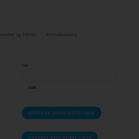
enesten og 330 skv
Kontaktskjema
Søk
SØK
ARBEID PÅ DENNE SIDEN I 2026
SIDEKART OVER DENNE SIDEN