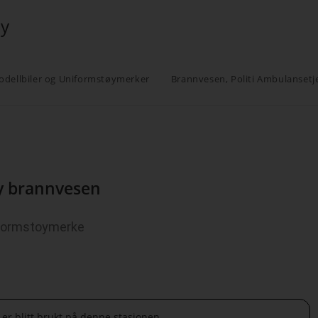
øy
odellbiler og Uniformstøymerker
Brannvesen, Politi Ambulansetj
y brannvesen
formstoymerke
er blitt brukt på denne stasjonen