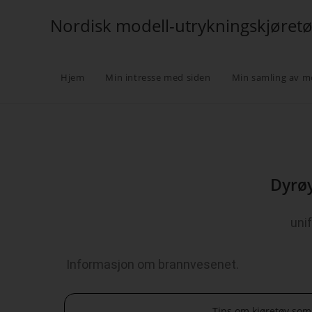
Nordisk modell-utrykningskjøret
Hjem
Min intresse med siden
Min samling av m
Dyrø
uni
Informasjon om brannvesenet.
Tips om kjøretøy som 