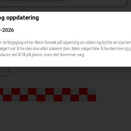
og oppdatering
6-2026
er ombygging etter flere forsøk på spaming av siden og bytte av syst
Valget var å ha den live eller pakere den. Men valget blw å ha den live o
nda en del å få på plass, men det kommer seg.