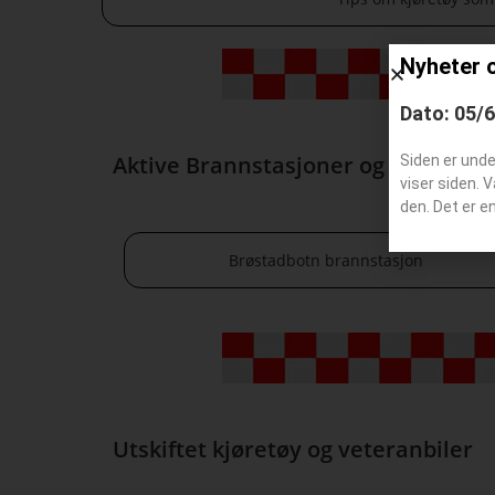
Nyheter 
Dato: 05/
Aktive Brannstasjoner og steder
Siden er und
viser siden. 
den. Det er e
Brøstadbotn brannstasjon
Utskiftet kjøretøy og veteranbiler