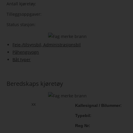
Antall kjøretøy:
Tilleggsoppgaver:
Status stasjon:
Feie-/tilsynsbil, Administrasjonsbil
Påhengsvogn
Båt typer
Beredskaps kjøretøy
xx
Kallesignal / Bilummer
Typebil
Reg Nr