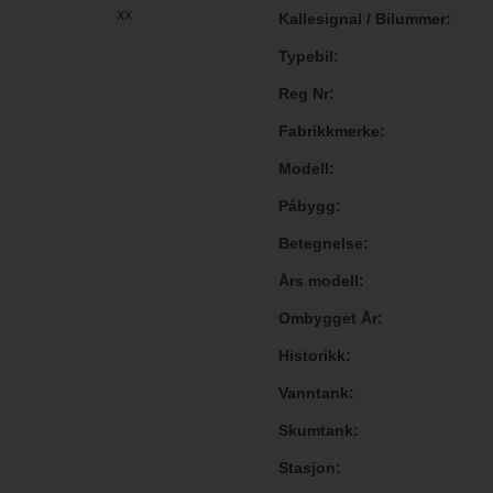
xx
Kallesignal / Bilummer
Typebil
Reg Nr
Fabrikkmerke
Modell
Påbygg
Betegnelse
Års modell
Ombygget År
Historikk
Vanntank
Skumtank
Stasjon