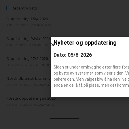
Recent Posts
Oppdatering 15/4 2026
APRIL 15, 2026
/
0 COMMENTS
Oppdatering Påske 2026
Nyheter og oppdatering
APRIL 2, 2026
/
0 COMMENTS
Dato: 05/6-2026
Oppdatering 27/2 2026
FEBRUAR 27, 2026
/
0 COMMENTS
Siden er under ombygging etter flere for
og bytte av systemet som viser siden. Valg
Norsk Ukrainsk brann- og ambulansestøtte
pakere den. Men valget blw å ha den live 
JANUAR 14, 2026
/
0 COMMENTS
enda en del å få på plass, men det komm
Første oppdateringen 2026
JANUAR 13, 2026
/
0 COMMENTS