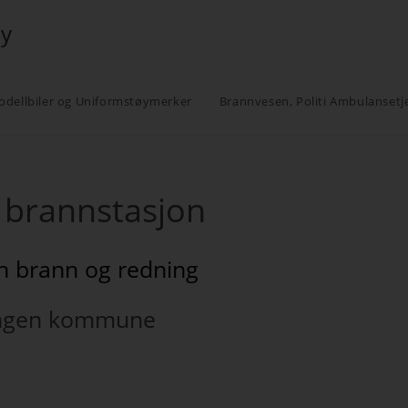
øy
odellbiler og Uniformstøymerker
Brannvesen, Politi Ambulansetj
 brannstasjon
 brann og redning
ngen kommune