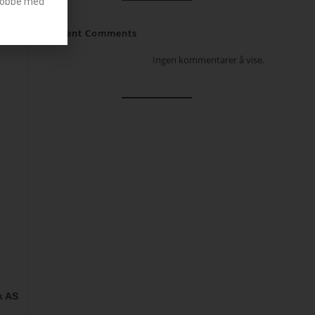
g jobbe med
Recent Comments
Ingen kommentarer å vise.
k AS