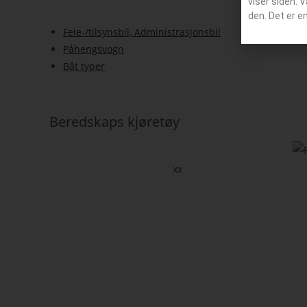
viser siden. 
den. Det er e
Feie-/tilsynsbil, Administrasjonsbil
Påhengsvogn
Båt typer
Beredskaps kjøretøy
xx