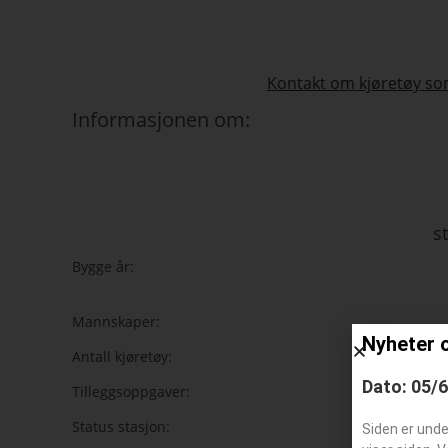
Kontakt om kjøretøy som
Informasjonen om:
s
Bygge år:
Mannskaper:
Nyheter 
Antall kjøretøy:
Dato: 05/
Tilleggsoppgaver:
Status stasjon:
Siden er und