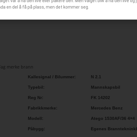
Valget var å ha den live eller pakere den. Men valget blw å ha den live o
nda en del å få på plass, men det kommer seg.
Kallesignal / Bilummer
N 2.1
Typebil
Mannskapsbil
Reg Nr
FK 14202
Fabrikkmerke
Mercedes Benz
Modell
Atego 1530AF/36 4×4
Påbygg
Egenes Brannteknink