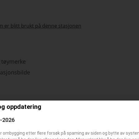
 er blitt brukt på denne stasjonen
tøymerke
tasjonsbilde
og oppdatering
6-2026
er ombygging etter flere forsøk på spaming av siden og bytte av syst