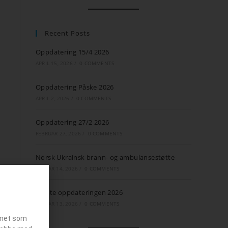
Recent Posts
Oppdatering 15/4 2026
APRIL 15, 2026
/
0 COMMENTS
Oppdatering Påske 2026
APRIL 2, 2026
/
0 COMMENTS
Oppdatering 27/2 2026
FEBRUAR 27, 2026
/
0 COMMENTS
Norsk Ukrainsk brann- og ambulansestøtte
JANUAR 14, 2026
/
0 COMMENTS
Første oppdateringen 2026
JANUAR 13, 2026
/
0 COMMENTS
emet som