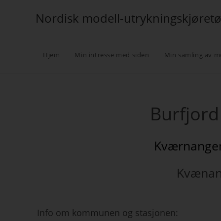
Nordisk modell-utrykningskjøret
Hjem
Min intresse med siden
Min samling av m
Burfjord
Kværnangen
Kvæna
Info om kommunen og stasjonen: