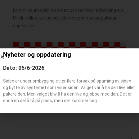
Lorem ipsum dolor sit amet, consectetur adipiscing elit.
Ut elit tellus, luctus nec ullamcorper mattis, pulvinar
dapibus leo.
Nyheter og oppdatering
Dato: 05/6-2026
Siden er under ombygging etter flere forsøk på spaming av siden
Legg igjen en kommentar
og bytte av systemet som viser siden. Valget var å ha den live eller
pakere den. Men valget blw å ha den live og jobbe med den. Det er
enda en del å få på plass, men det kommer seg.